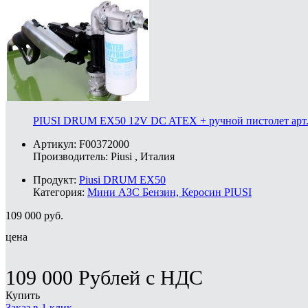
PIUSI DRUM EX50 12V DC ATEX + ручной пистолет арт.
Артикул: F00372000
Производитель:
Piusi
, Италия
Продукт:
Piusi DRUM EX50
Категория:
Мини АЗС Бензин, Керосин PIUSI
109 000
руб.
цена
109 000
Рублей
с НДС
Купить
Заказ в 1 клик