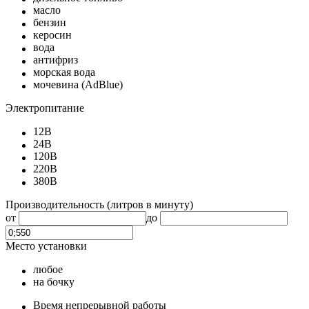
масло
бензин
керосин
вода
антифриз
морская вода
мочевина (AdBlue)
Электропитание
12В
24В
120В
220В
380В
Производительность
(литров в минуту)
от
до
Место установки
любое
на бочку
Время непрерывной работы