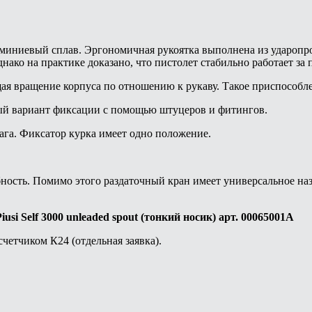
миниевый сплав. Эргономичная рукоятка выполнена из ударопр
днако на практике доказано, что пистолет стабильно работает за 
ая вращение корпуса по отношению к рукаву. Такое приспособл
ный вариант фиксации с помощью штуцеров и фитингов.
га. Фиксатор курка имеет одно положение.
ность. Помимо этого раздаточный кран имеет универсальное наз
i Self 3000 unleaded spout (тонкий носик) арт. 00065001A
четчиком К24 (отдельная заявка).