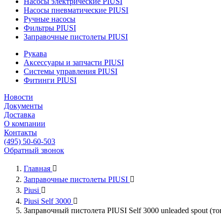
Насосы электрические PIUSI
Насосы пневматические PIUSI
Ручные насосы
Фильтры PIUSI
Заправочные пистолеты PIUSI
Рукава
Аксессуары и запчасти PIUSI
Системы управления PIUSI
Фитинги PIUSI
Новости
Документы
Доставка
О компании
Контакты
(495) 50-60-503
Обратный звонок
Главная

Заправочные пистолеты PIUSI

Piusi

Piusi Self 3000

Заправочный пистолета PIUSI Self 3000 unleaded spout (т