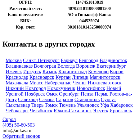
ОГРН:
1147451013819
Расчетный счет:
40702810110000001500
Банк получателя:
АО «Тинькофф Банк»
БИК:
044525974
Кор. счет:
30101810145250000974
Контакты в других городах
Москва
Санкт-Петербург
Барнаул
Белгород
Владивосток
Владикавказ
Волгоград
Вологда
Воронеж
Екатеринбург
Ижевск
Иркутск
Казань
Калининград
Кемерово
Киров
Краснодар
Красноярск
Курган
Липецк
Магнитогорск
Махачкала
Миасс
Набережные Челны
Нижневартовск
Нижний Новгород
Новокузнецк
Новосибирск
Новый
Уренгой
Ноябрьск
Омск
Оренбург
Пенза
Пермь
Ростов-на-
Дону
Салехард
Самара
Саратов
Ставрополь
Сургут
Сыктывкар
Тверь
Томск
Тюмень
Ульяновск
Уфа
Хабаровск
Чебоксары
Челябинск
Южно-Сахалинск
Якутск
Ярославль
Скрол
(495) 50-60-503
info@ankas.ru
Обратный звонок