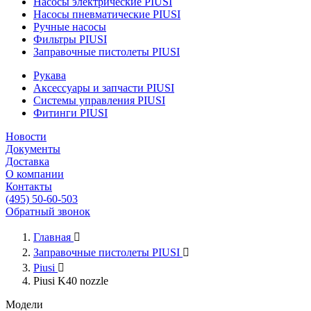
Насосы электрические PIUSI
Насосы пневматические PIUSI
Ручные насосы
Фильтры PIUSI
Заправочные пистолеты PIUSI
Рукава
Аксессуары и запчасти PIUSI
Системы управления PIUSI
Фитинги PIUSI
Новости
Документы
Доставка
О компании
Контакты
(495) 50-60-503
Обратный звонок
Главная

Заправочные пистолеты PIUSI

Piusi

Piusi K40 nozzle
Модели