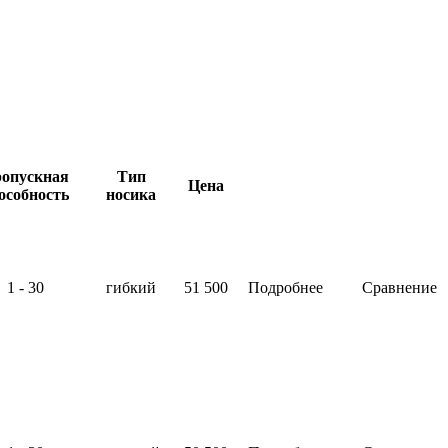
опускная
Тип
Цена
особность
носика
1 - 30
гибкий
51 500
Подробнее
Сравнение