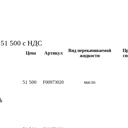
о 51 500
с НДС
Вид перекачиваемой
Пр
Цена
Артикул
жидкости
сп
51 500
F00973020
масло