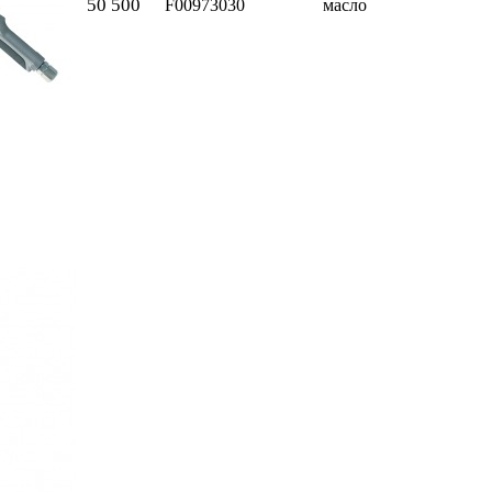
50 500
F00973030
масло