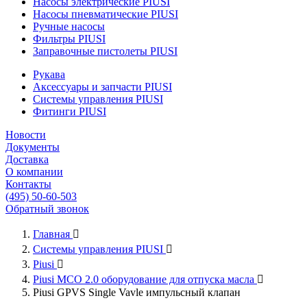
Насосы электрические PIUSI
Насосы пневматические PIUSI
Ручные насосы
Фильтры PIUSI
Заправочные пистолеты PIUSI
Рукава
Аксессуары и запчасти PIUSI
Системы управления PIUSI
Фитинги PIUSI
Новости
Документы
Доставка
О компании
Контакты
(495) 50-60-503
Обратный звонок
Главная

Системы управления PIUSI

Piusi

Piusi MCO 2.0 оборудование для отпуска масла

Piusi GPVS Single Vavle импульсный клапан