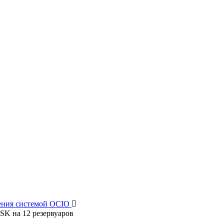
ления системой OCIO

SK на 12 резервуаров