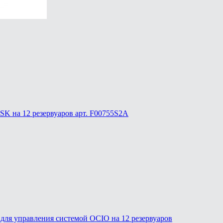
SK на 12 резервуаров арт. F00755S2A
для управления системой OCIO на 12 резервуаров