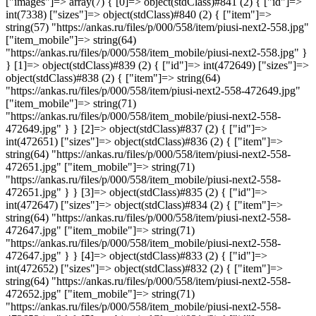
["images"]=> array(7) { [0]=> object(stdClass)#841 (2) { ["id"]=>
int(7338) ["sizes"]=> object(stdClass)#840 (2) { ["item"]=>
string(57) "https://ankas.ru/files/p/000/558/item/piusi-next2-558.jpg"
["item_mobile"]=> string(64)
"https://ankas.ru/files/p/000/558/item_mobile/piusi-next2-558.jpg" }
} [1]=> object(stdClass)#839 (2) { ["id"]=> int(472649) ["sizes"]=>
object(stdClass)#838 (2) { ["item"]=> string(64)
"https://ankas.ru/files/p/000/558/item/piusi-next2-558-472649.jpg"
["item_mobile"]=> string(71)
"https://ankas.ru/files/p/000/558/item_mobile/piusi-next2-558-
472649.jpg" } } [2]=> object(stdClass)#837 (2) { ["id"]=>
int(472651) ["sizes"]=> object(stdClass)#836 (2) { ["item"]=>
string(64) "https://ankas.ru/files/p/000/558/item/piusi-next2-558-
472651.jpg" ["item_mobile"]=> string(71)
"https://ankas.ru/files/p/000/558/item_mobile/piusi-next2-558-
472651.jpg" } } [3]=> object(stdClass)#835 (2) { ["id"]=>
int(472647) ["sizes"]=> object(stdClass)#834 (2) { ["item"]=>
string(64) "https://ankas.ru/files/p/000/558/item/piusi-next2-558-
472647.jpg" ["item_mobile"]=> string(71)
"https://ankas.ru/files/p/000/558/item_mobile/piusi-next2-558-
472647.jpg" } } [4]=> object(stdClass)#833 (2) { ["id"]=>
int(472652) ["sizes"]=> object(stdClass)#832 (2) { ["item"]=>
string(64) "https://ankas.ru/files/p/000/558/item/piusi-next2-558-
472652.jpg" ["item_mobile"]=> string(71)
"https://ankas.ru/files/p/000/558/item_mobile/piusi-next2-558-