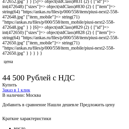
472652.jpg" } } [5]=> object(stdClass)#831 (2) { ["id"]=>
int(472648) ["sizes"]=> object(stdClass)#830 (2) { ["item"]=>
string(64) "https://ankas.ru/files/p/000/558/item/piusi-next2-558-
472648.jpg" ["item_mobile"]=> string(71)
"https://ankas.ru/files/p/000/558/item_mobile/piusi-next2-558-
472648.jpg" } } [6]=> object(stdClass)#829 (2) { ["id"]=>
int(472650) ["sizes"]=> object(stdClass)#828 (2) { ["item"]=>
string(64) "https://ankas.ru/files/p/000/558/item/piusi-next2-558-
472650.jpg" ["item_mobile"]=> string(71)
"https://ankas.ru/files/p/000/558/item_mobile/piusi-next2-558-
472650.jpg" } } } } }
цена
44 500
Рублей
с НДС
Купить
Заказ в 1 клик
В наличии: Москва
Добавить в сравнение
Нашли дешевле
Предложить цену
Краткие характеристики
масло