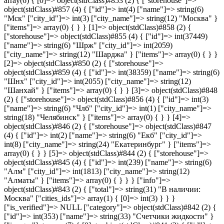
array(6) { [0]=> object(stdClass)#853 (2) { ["storehouse"]=>
object(stdClass)#857 (4) { ["id"]=> int(4) ["name"]=> string(6)
"Мск" ["city_id"]=> int(3) ["city_name"]=> string(12) "Москва" }
["items"]=> array(0) { } } [1]=> object(stdClass)#858 (2) {
["storehouse"]=> object(stdClass)#855 (4) { ["id"]=> int(37449)
["name"]=> string(6) "Шрж" ["city_id"]=> int(2059)
["city_name"]=> string(12) "Шарджа" } ["items"]=> array(0) { } }
[2]=> object(stdClass)#850 (2) { ["storehouse"]=>
object(stdClass)#859 (4) { ["id"]=> int(38359) ["name"]=> string(6)
"Шнх" ["city_id"]=> int(2055) ["city_name"]=> string(12)
"Шанхай" } ["items"]=> array(0) { } } [3]=> object(stdClass)#848
(2) { ["storehouse"]=> object(stdClass)#856 (4) { ["id"]=> int(3)
["name"]=> string(6) "Члб" ["city_id"]=> int(1) ["city_name"]=>
string(18) "Челябинск" } ["items"]=> array(0) { } } [4]=>
object(stdClass)#846 (2) { ["storehouse"]=> object(stdClass)#847
(4) { ["id"]=> int(2) ["name"]=> string(6) "Екб" ["city_id"]=>
int(8) ["city_name"]=> string(24) "Екатеринбург" } ["items"]=>
array(0) { } } [5]=> object(stdClass)#844 (2) { ["storehouse"]=>
object(stdClass)#845 (4) { ["id"]=> int(239) ["name"]=> string(6)
"Алм" ["city_id"]=> int(1813) ["city_name"]=> string(12)
"Алматы" } ["items"]=> array(0) { } } } ["info"]=>
object(stdClass)#843 (2) { ["total"]=> string(31) "В наличии:
Москва" ["cities_ids"]=> array(1) { [0]=> int(3) } } }
["is_verified"]=> NULL ["category"]=> object(stdClass)#842 (2) {
["id"]=> int(353) ["name"]=> string(33) "Счетчики жидкости" }