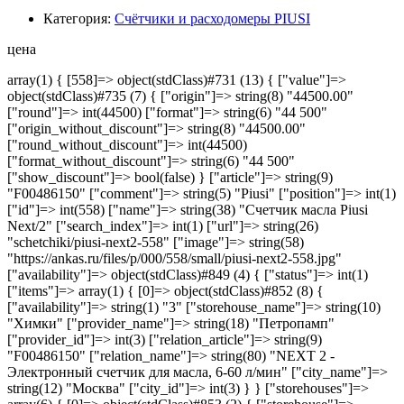
Категория:
Счётчики и расходомеры PIUSI
цена
array(1) { [558]=> object(stdClass)#731 (13) { ["value"]=>
object(stdClass)#735 (7) { ["origin"]=> string(8) "44500.00"
["round"]=> int(44500) ["format"]=> string(6) "44 500"
["origin_without_discount"]=> string(8) "44500.00"
["round_without_discount"]=> int(44500)
["format_without_discount"]=> string(6) "44 500"
["show_discount"]=> bool(false) } ["article"]=> string(9)
"F00486150" ["comment"]=> string(5) "Piusi" ["position"]=> int(1)
["id"]=> int(558) ["name"]=> string(38) "Счетчик масла Piusi
Next/2" ["search_index"]=> int(1) ["url"]=> string(26)
"schetchiki/piusi-next2-558" ["image"]=> string(58)
"https://ankas.ru/files/p/000/558/small/piusi-next2-558.jpg"
["availability"]=> object(stdClass)#849 (4) { ["status"]=> int(1)
["items"]=> array(1) { [0]=> object(stdClass)#852 (8) {
["availability"]=> string(1) "3" ["storehouse_name"]=> string(10)
"Химки" ["provider_name"]=> string(18) "Петропамп"
["provider_id"]=> int(3) ["relation_article"]=> string(9)
"F00486150" ["relation_name"]=> string(80) "NEXT 2 -
Электронный счетчик для масла, 6-60 л/мин" ["city_name"]=>
string(12) "Москва" ["city_id"]=> int(3) } } ["storehouses"]=>