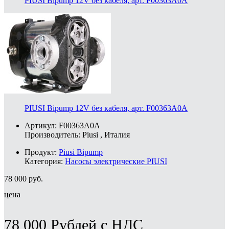
PIUSI Bipump 12V без кабеля, арт. F00363A0A
PIUSI Bipump 12V без кабеля, арт. F00363A0A
Артикул: F00363A0A
Производитель:
Piusi
, Италия
Продукт:
Piusi Bipump
Категория:
Насосы электрические PIUSI
78 000
руб.
цена
78 000
Рублей
с НДС