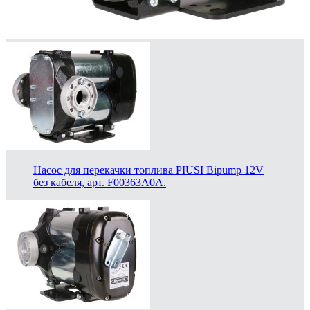
Насос для перекачки топлива PIUSI Bipump 12V
без кабеля, арт. F00363A0A.