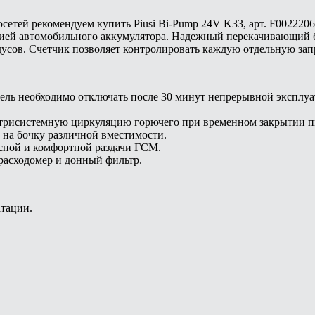
осетей рекомендуем купить Piusi Bi-Pump 24V K33, арт. F002220
ргией автомобильного аккумулятора. Надежный перекачивающий б
адусов. Счетчик позволяет контролировать каждую отдельную зап
ь необходимо отключать после 30 минут непрерывной эксплуат
утрисистемную циркуляцию горючего при временном закрытии п
 на бочку различной вместимости.
сной и комфортной раздачи ГСМ.
расходомер и донный фильтр.
атации.