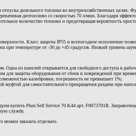
для отпуска дизельного топлива во внутрихозяйственных целях. Ф
ерекачивая дизтопливо со скоростью 70 л/мин. Благодаря эффек
ительное количество техники и предотвращая вероятность прост
оверхности. Класс защиты IP55 и всепогодное исполнение позв
на при температуре от -30 до +45 градусов. Низкий уровень шум
. Одна из панелей открывается для свободного доступа к рабоч
 для защиты оборудования от сбоев и повреждений при времен
возможностью калибровки, погрешность не превышает 1%;
ой муфтой для самостоятельного прекращения раздачи при напол
.
ем купить Piusi Self Service 70 K44 арт. F0073701B. Заправочн
ную службу.
о можно заказать отдельно.