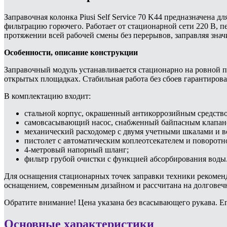
Заправочная колонка Piusi Self Service 70 K44 предназначена 
фильтрацию горючего. Работает от стационарной сети 220 В, п
протяжении всей рабочей смены без перерывов, заправляя знач
Особенности, описание конструкции
Заправочный модуль устанавливается стационарно на ровной п
открытых площадках. Стабильная работа без сбоев гарантирова
В комплектацию входит:
стальной корпус, окрашенный антикоррозийным средством
самовсасывающий насос, снабженный байпасным клапаном
механический расходомер с двумя учетными шкалами и 
пистолет с автоматическим коплеотсекателем и поворотн
4-метровый напорный шланг;
фильтр грубой очистки с функцией абсорбирования воды
Для оснащения стационарных точек заправки техники рекоменду
оснащением, современным дизайном и рассчитана на долговеч
Обратите внимание! Цена указана без всасывающего рукава. Ег
Основные характеристики