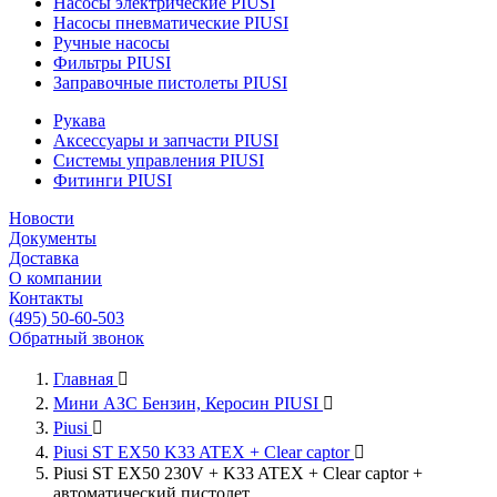
Насосы электрические PIUSI
Насосы пневматические PIUSI
Ручные насосы
Фильтры PIUSI
Заправочные пистолеты PIUSI
Рукава
Аксессуары и запчасти PIUSI
Системы управления PIUSI
Фитинги PIUSI
Новости
Документы
Доставка
О компании
Контакты
(495) 50-60-503
Обратный звонок
Главная

Мини АЗС Бензин, Керосин PIUSI

Piusi

Piusi ST EX50 K33 ATEX + Clear captor

Piusi ST EX50 230V + K33 ATEX + Clear captor +
автоматический пистолет