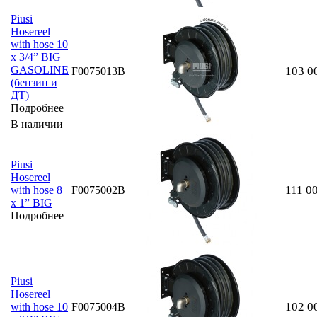
Piusi
Hosereel
with hose 10
x 3/4” BIG
GASOLINE
103 0
F0075013B
(бензин и
ДТ)
Подробнее
В наличии
Piusi
Hosereel
111 0
with hose 8
F0075002B
x 1” BIG
Подробнее
Piusi
Hosereel
102 0
with hose 10
F0075004B