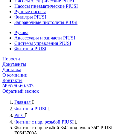
Насосы электрические PIUSI
Насосы пневматические PIUSI
Ручные насосы
Фильтры PIUSI
Заправочные пистолеты PIUSI
Рукава
Аксессуары и запчасти PIUSI
Системы управления PIUSI
Фитинги PIUSI
Новости
Документы
Доставка
О компании
Контакты
(495) 50-60-503
Обратный звонок
Главная

Фитинги PIUSI

Piusi

Фитинг с нар. резьбой PIUSI

Фитинг с нар.резьбой 3/4" под рукав 3/4" PIUSI
F0643700A