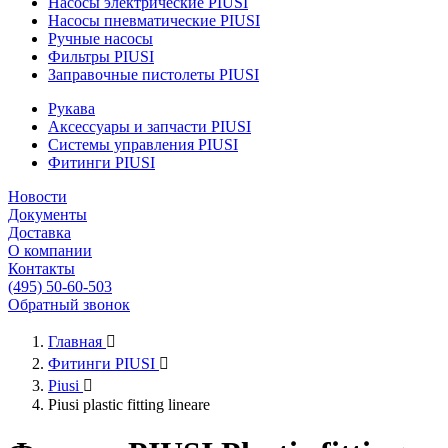
Насосы электрические PIUSI
Насосы пневматические PIUSI
Ручные насосы
Фильтры PIUSI
Заправочные пистолеты PIUSI
Рукава
Аксессуары и запчасти PIUSI
Системы управления PIUSI
Фитинги PIUSI
Новости
Документы
Доставка
О компании
Контакты
(495) 50-60-503
Обратный звонок
Главная

Фитинги PIUSI

Piusi

Piusi plastic fitting lineare