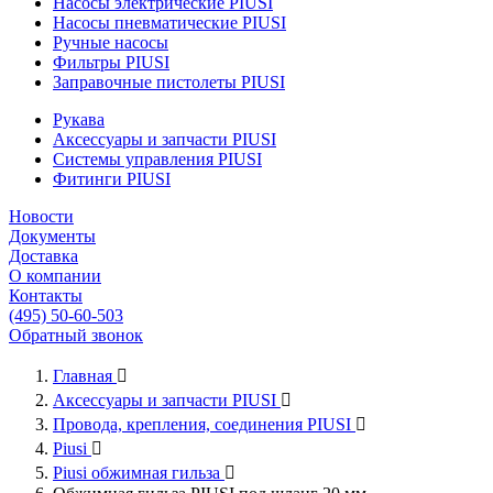
Насосы электрические PIUSI
Насосы пневматические PIUSI
Ручные насосы
Фильтры PIUSI
Заправочные пистолеты PIUSI
Рукава
Аксессуары и запчасти PIUSI
Системы управления PIUSI
Фитинги PIUSI
Новости
Документы
Доставка
О компании
Контакты
(495) 50-60-503
Обратный звонок
Главная

Аксессуары и запчасти PIUSI

Провода, крепления, соединения PIUSI

Piusi

Piusi обжимная гильза
