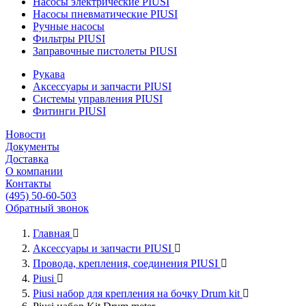
Насосы электрические PIUSI
Насосы пневматические PIUSI
Ручные насосы
Фильтры PIUSI
Заправочные пистолеты PIUSI
Рукава
Аксессуары и запчасти PIUSI
Системы управления PIUSI
Фитинги PIUSI
Новости
Документы
Доставка
О компании
Контакты
(495) 50-60-503
Обратный звонок
Главная

Аксессуары и запчасти PIUSI

Провода, крепления, соединения PIUSI

Piusi

Piusi набор для крепления на бочку Drum kit
